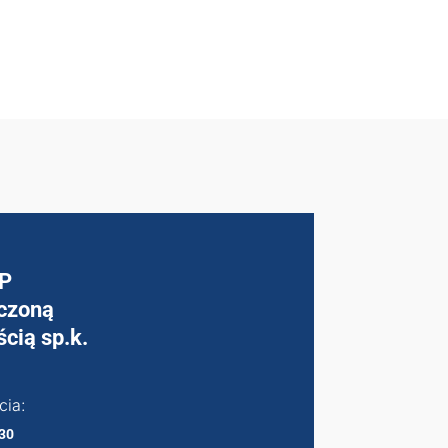
P
iczoną
cią sp.k.
cia:
:30