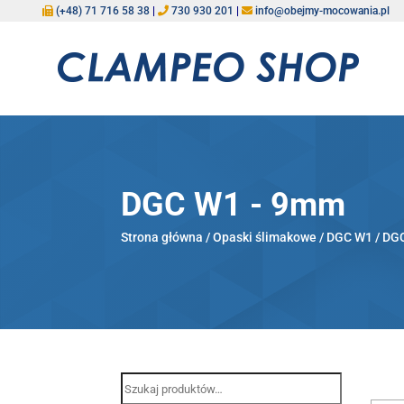
(+48) 71 716 58 38
|
730 930 201
|
info@obejmy-mocowania.pl
DGC W1 - 9mm
Strona główna
/
Opaski ślimakowe
/
DGC W1
/ DG
Szukaj: