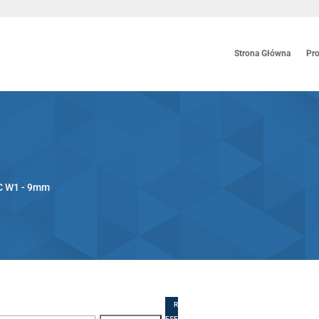
Strona Główna
Pr
C W1 - 9mm
R
ESE