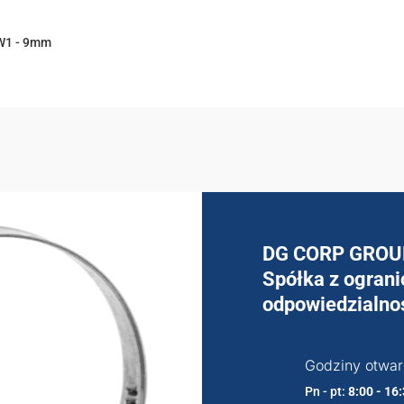
W1 - 9mm
DG CORP GROU
Spółka z ogran
odpowiedzialnoś
Godziny otwar
Pn - pt:
8:00 - 16