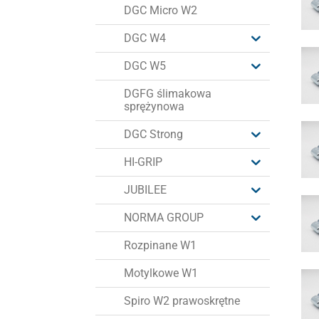
DGC Micro W2
DGC W4
DGC W5
DGFG ślimakowa
sprężynowa
DGC Strong
HI-GRIP
JUBILEE
NORMA GROUP
Rozpinane W1
Motylkowe W1
Spiro W2 prawoskrętne