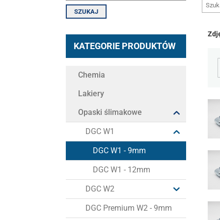
SZUKAJ
Zdj
KATEGORIE PRODUKTÓW
Chemia
Lakiery
Opaski ślimakowe
DGC W1
DGC W1 - 9mm
DGC W1 - 12mm
DGC W2
DGC Premium W2 - 9mm