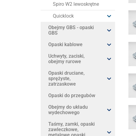
Spiro W2 lewoskrętne
Quicklock
Obejmy GBS - opaski
GBS
Opaski kablowe
Uchwyty, zaciski,
obejmy rurowe
Opaski druciane,
sprężyste,
zatrzaskowe
Opaski do przegubów
Obejmy do układu
wydechowego
Taśmy, zamki, opaski
zawleczkowe,
metalowe opaski