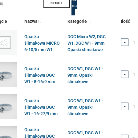
TUJ
ęcie
Nazwa
Kategorie
Ilość
Opaska
DGC Micro W2
,
DGC
-
ślimakowa MICRO
W1
,
DGC W1 - 9mm
,
6-10/5 mm W1
Opaski ślimakowe
Opaska
DGC W1
,
DGC W1 -
-
ślimakowa DGC
9mm
,
Opaski
W1 - 8-16/9 mm
ślimakowe
Opaska
DGC W1
,
DGC W1 -
-
ślimakowa DGC
9mm
,
Opaski
W1 - 16-27/9 mm
ślimakowe
Opaska
DGC W1
,
DGC W1 -
ślimakowa DGC