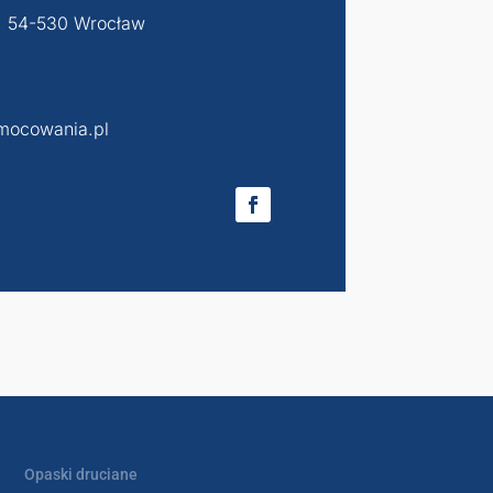
, 54-530 Wrocław
mocowania.pl
Opaski druciane