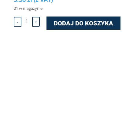
21 w magazynie
ilość
-
+
DODAJ DO KOSZYKA
Uchwyt
rurowy
(z
wkładką
gumową)
PODWÓJNY
z
kołkiem
-
1"