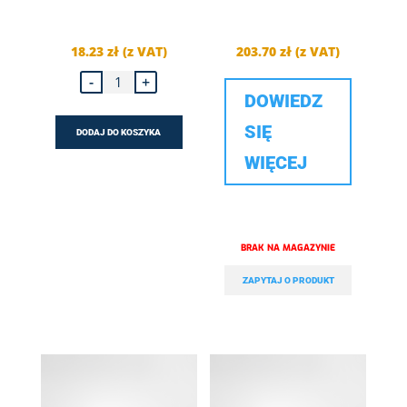
18.23
zł
(z VAT)
203.70
zł
(z VAT)
ilość
-
+
Obejmy
DOWIEDZ
dwuczęściowe
żeliwne
-
SIĘ
DODAJ DO KOSZYKA
40-
49
WIĘCEJ
ZAPYTAJ O PRODUKT