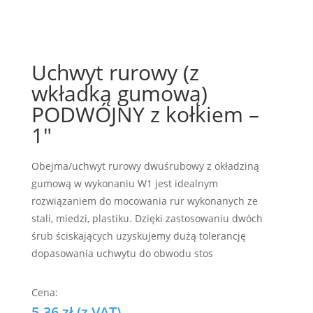
Uchwyt rurowy (z
wkładką gumową)
PODWÓJNY z kołkiem –
1″
Obejma/uchwyt rurowy dwuśrubowy z okładziną
gumową w wykonaniu W1 jest idealnym
rozwiązaniem do mocowania rur wykonanych ze
stali, miedzi, plastiku. Dzięki zastosowaniu dwóch
śrub ściskających uzyskujemy dużą tolerancję
dopasowania uchwytu do obwodu stos
5.36
zł
(z VAT)