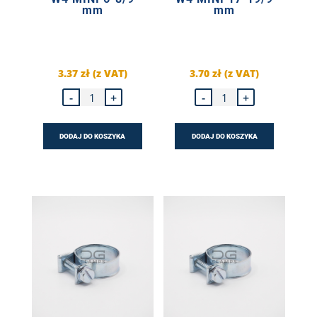
mm
mm
3.37
zł
(z VAT)
3.70
zł
(z VAT)
ilość
ilość
-
+
-
+
Opaska
Opaska
śrubowa
śrubowa
W4
W4
MINI
MINI
DODAJ DO KOSZYKA
DODAJ DO KOSZYKA
6-
17-
8/9
19/9
mm
mm