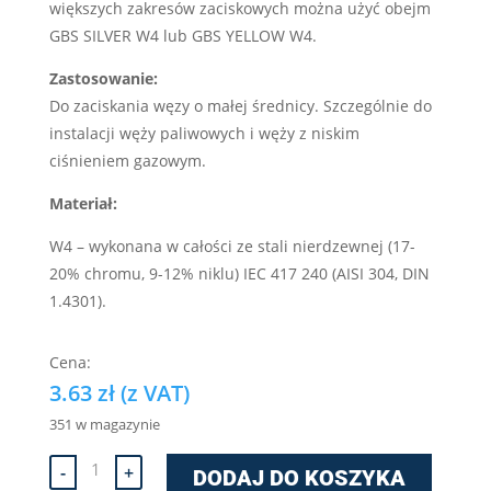
większych zakresów zaciskowych można użyć obejm
GBS SILVER W4 lub GBS YELLOW W4.
Zastosowanie:
Do zaciskania węzy o małej średnicy. Szczególnie do
instalacji węży paliwowych i węży z niskim
ciśnieniem gazowym.
Materiał:
W4 – wykonana w całości ze stali nierdzewnej (17-
20% chromu, 9-12% niklu) IEC 417 240 (AISI 304, DIN
1.4301).
3.63
zł
(z VAT)
351 w magazynie
ilość
-
+
DODAJ DO KOSZYKA
Opaska