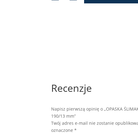
ŚLIMAKOWA
JUBILEE
W1
-
158-
190/13
mm
Recenzje
Napisz pierwszą opinię o „OPASKA ŚLIMA
190/13 mm”
Twój adres e-mail nie zostanie opublikow
oznaczone
*