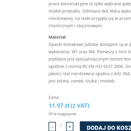
prace konstrukcyjne to tylko wybrane gałę
model produktu. Odmiana W4, która wykona
nierdzewnej, na stałe przyjęła się w prz
chemicznym i stoczniowym.
Materiał:
Opaski ślimakowe Jubilee dostępne są w
wykonania: W1 oraz W4. Pierwszy z nich t
poddana jest specjalistycznym testom ko
zgodnie z normą BS EN ISO 9227 2006. Dru
jakości stal nierdzewna zgodna z AISI 304
jest taśma, zamek, śruba i mostek.
11.97
zł
(z VAT)
95 w magazynie
ilość
-
+
DODAJ DO KOS
OPASKA