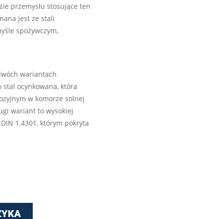
zie przemysłu stosujące ten
na jest ze stali
emyśle spożywczym,
 dwóch wariantach
o stal ocynkowana, która
rozyjnym w komorze solnej
gi wariant to wysokiej
, DIN 1.4301, którym pokryta
ZYKA