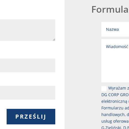
Formula
Wyrażam z
DG CORP GROUP
elektroniczną
Formularzu ad
handlowych, d
PRZEŚLIJ
usług oferowa
G.Zieliński, D