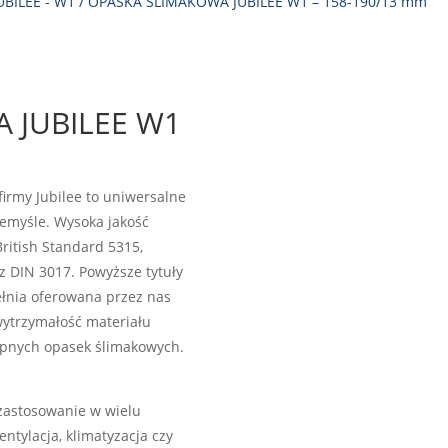
UBILEE - W1
/ OPASKA ŚLIMAKOWA JUBILEE W1 – 158-190/13 mm
 JUBILEE W1
firmy Jubilee to uniwersalne
emyśle. Wysoka jakość
ritish Standard 5315,
z DIN 3017. Powyższe tytuły
ełnia oferowana przez nas
wytrzymałość materiału
ępnych opasek ślimakowych.
 zastosowanie w wielu
ntylacja, klimatyzacja czy