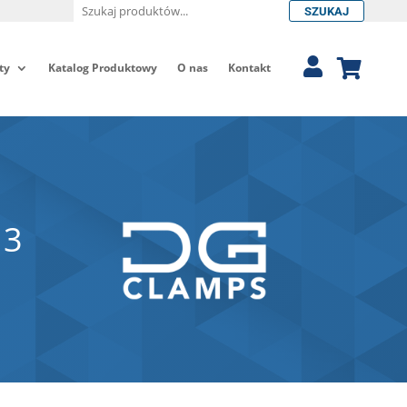
SZUKAJ
ty
Katalog Produktowy
O nas
Kontakt
13