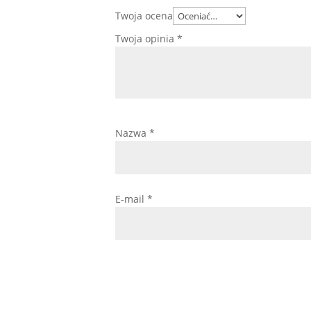
Twoja ocena
Twoja opinia
*
Nazwa
*
E-mail
*