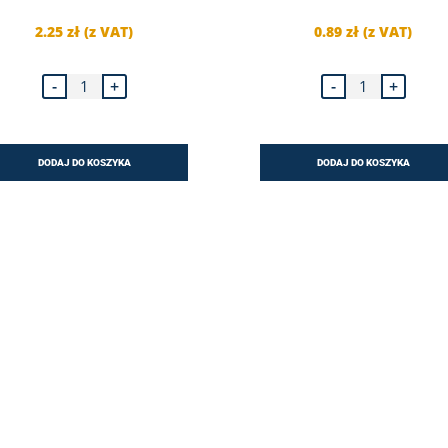
2.25
zł
(z VAT)
0.89
zł
(z VAT)
ilość
ilość
-
+
-
+
Opaska
Opaska
ślimakowa
ślimakowa
DGC
DGC
W1
W1
-
-
130-
16-
DODAJ DO KOSZYKA
DODAJ DO KOSZYKA
150/12
25/12
mm
mm