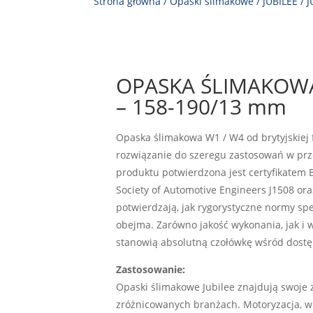
Strona główna
/
Opaski ślimakowe
/
JUBILEE
/
J
OPASKA ŚLIMAKOWA
– 158-190/13 mm
Opaska ślimakowa W1 / W4 od brytyjskiej 
rozwiązanie do szeregu zastosowań w prz
produktu potwierdzona jest certyfikatem B
Society of Automotive Engineers J1508 ora
potwierdzają, jak rygorystyczne normy sp
obejma. Zarówno jakość wykonania, jak i 
stanowią absolutną czołówkę wśród dost
Zastosowanie:
Opaski ślimakowe Jubilee znajdują swoje
zróżnicowanych branżach. Motoryzacja, we