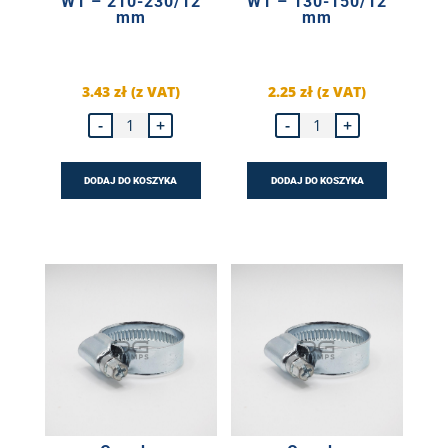
W1 – 210-230/12
W1 – 130-150/12
mm
mm
3.43
zł
(z VAT)
2.25
zł
(z VAT)
ilość
ilość
-
+
-
+
Opaska
Opaska
ślimakowa
ślimakowa
DGC
DGC
W1
W1
DODAJ DO KOSZYKA
DODAJ DO KOSZYKA
-
-
210-
130-
230/12
150/12
mm
mm