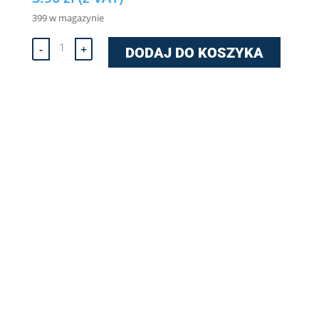
399 w magazynie
ilość
-
+
DODAJ DO KOSZYKA
Opaska
ślimakowa
DGC
W5
-
50-
70/12
mm