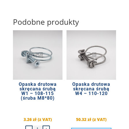
Podobne produkty
Opaska drutowa
Opaska drutowa
skręcana śrubą
skręcana śrubą
W4 – 110-120
W1 – 108-115
(śruba M8*80)
50.32
zł
(z VAT)
3.26
zł
(z VAT)
ilość