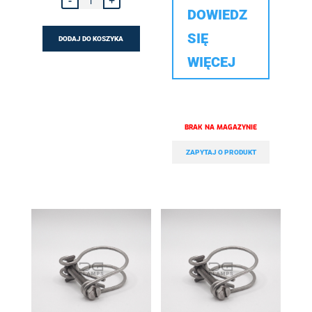
-
+
Opaska
DOWIEDZ
drutowa
skręcana
śrubą
SIĘ
DODAJ DO KOSZYKA
W1
-
WIĘCEJ
108-
115
(śruba
M8*80)
ZAPYTAJ O PRODUKT