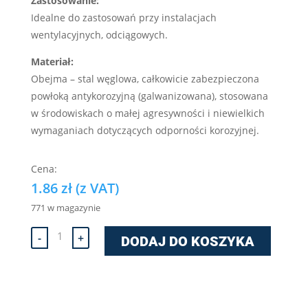
Zastosowanie:
Idealne do zastosowań przy instalacjach
wentylacyjnych, odciągowych.
Materiał:
Obejma – stal węglowa, całkowicie zabezpieczona
powłoką antykorozyjną (galwanizowana), stosowana
w środowiskach o małej agresywności i niewielkich
wymaganiach dotyczących odporności korozyjnej.
1.86
zł
(z VAT)
771 w magazynie
ilość
-
+
DODAJ DO KOSZYKA
Opaska
drutowa
skręcana
śrubą
W1
-
65-
70