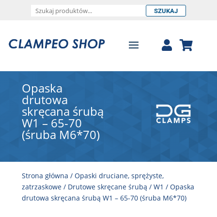
SZUKAJ
Opaska
drutowa
skręcana śrubą
W1 – 65-70
(śruba M6*70)
Strona główna
/
Opaski druciane, sprężyste,
zatrzaskowe
/
Drutowe skręcane śrubą
/
W1
/ Opaska
drutowa skręcana śrubą W1 – 65-70 (śruba M6*70)