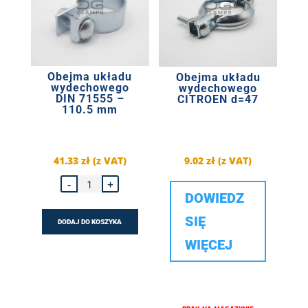
Obejma układu
Obejma układu
wydechowego
wydechowego
DIN 71555 –
CITROEN d=47
110.5 mm
41.33
zł
(z VAT)
9.02
zł
(z VAT)
ilość
-
+
Obejma
DOWIEDZ
układu
wydechowego
DIN
SIĘ
DODAJ DO KOSZYKA
71555
-
WIĘCEJ
110.5
mm